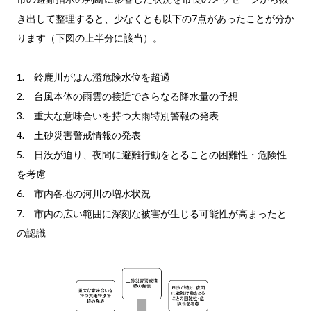
き出して整理すると、少なくとも以下の7点があったことが分か
ります（下図の上半分に該当）。
1. 鈴鹿川がはん濫危険水位を超過
2. 台風本体の雨雲の接近でさらなる降水量の予想
3. 重大な意味合いを持つ大雨特別警報の発表
4. 土砂災害警戒情報の発表
5. 日没が迫り、夜間に避難行動をとることの困難性・危険性
を考慮
6.
市内各地の河川の増水状況
7. 市内の広い範囲に深刻な被害が生じる可能性が高まったと
の認識