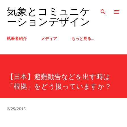
スキップしてメイン コンテンツに移動
気象とコミュニケ
ーションデザイン
執筆者紹介
メディア
もっと見る…
【日本】避難勧告などを出す時は
「根拠」をどう扱っていますか？
2/25/2015