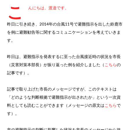
こ
んにちは。渡邉です。
昨日に引き続き、2014年の台風11号で避難指示を出した鈴鹿市
を例に避難勧告等に関するコミュニケーションを考えていきま
す。
昨日は、避難指示を発表するに至った台風接近時の状況を市長
（災害対策本部長）が振り返った例を紹介しました（
こちら
の
記事です）。
記事で取り上げた市長のメッセージですが、このテキストは
「どのような判断根拠で避難指示が出されたか」という一次資
料としても読むことができます（メッセージの原文は
こちら
で
す）。
市の避難指示の判断に影響した状況を市長のメッセージから抜