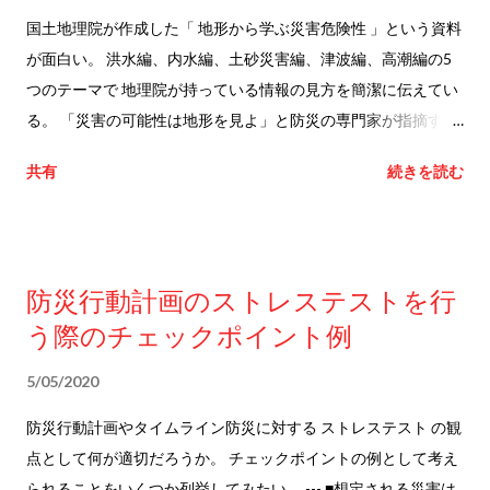
国土地理院が作成した「 地形から学ぶ災害危険性 」という資料
が面白い。 洪水編、内水編、土砂災害編、津波編、高潮編の5
つのテーマで 地理院が持っている情報の見方を簡潔に伝えてい
る。 「災害の可能性は地形を見よ」と防災の専門家が指摘する
ことがあるが、 そのハウツーの基礎として十分な資料だろう。
共有
続きを読む
実際に洪水や内水、土砂災害や津波、高潮が起こりそうな時に
何の情報が出されるかという面もあれば、防災対策の中で より
役に立つコンテンツとなると思われる。
防災行動計画のストレステストを行
う際のチェックポイント例
5/05/2020
防災行動計画やタイムライン防災に対する ストレステスト の観
点として何が適切だろうか。 チェックポイントの例として考え
られることをいくつか列挙してみたい。 --- ■想定される災害は