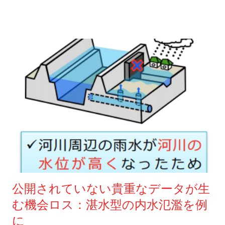
わず、指定河川洪水予報ではその情報は反映されなかった点を
識やデータを読み解く技術が必要です。 しかし、ここでいう予
もいるかもしれません。 参加者それぞれで状況が異なります。
この記事では指摘している。 記事によれば、国交省幹部が気象
備知識や技術というのは気象学のことではありません。 私が自
状況が異なれば、災害時に必要とする情報も自ずと異なりま
庁の流域雨量指数に関して次のように述べたという。 「大河川
治体で防災担当をしていた時に、「知識をつけるために気象予
す。 このため、「どんなリスクがあるか？」というところから
では水位の実測値に基づく確度の高い情報を出しており、アプ
報士の勉強をしろ」とボソッとつぶやいた上司もいましたが、
話をしはじめて、「あなたはどんな状況を情報から見極めたい
ローチが異なる。気象庁の指数はあくまでバーチャルな数字で
気象予報士の資格を所持...
ですか？」と進めます。もちろん、リスクの詳しい調べ方もお
あり、必ずしも確度が高いとは言えない」 指定河川洪水予報は
伝えします。 「どんな状況を情報から見極めたいか？」という
気象庁と河川管理者（球磨川の場合は国土交通省）が共同で発
のは、ひょっとしたら分かりにくかもしれません。でもシンプ
表するものだ。しかし、実際の決定権は国土交通省が持ってい
ルに考えてみてください。 例えば河川洪水のリスクがある人で
るようで、気象庁の影響力は少ないのが実態のようである。 ー
あれば、川が堤防すれすれで危険な状況になっていることは一
ーー 2つ目のニュースは特別警報級かと話題になった台風10号
大事です。そうした状況を情報から見極めたいと思いません
の後にNHKがWeb特集として伝えたものだ。タイトルは「出せ
か？ 土砂災害のリスクがある場合は、大雨で崖が崩れそうな状
ない予報 ～70年前の法律の壁～」（記事は こちら ）であり、
況になっているという情報は必須のはずです。 上の2つの例は
民間（東京大学とJAXA）が開発した洪水予報システムがあって
災害が起こる直前といった切迫した状況ですが、場合によって
公開されていない貴重なデータが生
も気象業務法が壁となり公表ができない状況であることが問題
はもっと早い段階から判断し、避難行動を取る必要がある方も
む機会ロス：湛水型の内水氾濫を例
点として伝えられている。 記事によれば、気象庁が洪水予報を
いるでしょう。 そうした方が見極めたい状況は、例えば「川の
許可しない理由は「洪水予測の技術は確立されておらず、精度
水位が上がって危険になりそうな状況」や、「土砂災害がひょ
に