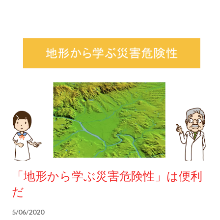
性はない。 それよりも次の3つの問いかけをしながら働きかけ
をしていく方が有効だと考える。 その1：あなたは気象災害で
どのような危険がありますか？ その2：身を守るためには何を
しなければならないですか？ その3：そのタイミングはどの情
報で見極められると思いますか？ 教えるのではなく、考えても
らうのである。 そして何の情報が役立つか気づいてもらう。 一
見遠回りに見えるこうした働きかけではあるが、 個々人や組織
の防災対応力を向上させていく筋道であると考えている。
「地形から学ぶ災害危険性」は便利
だ
5/06/2020