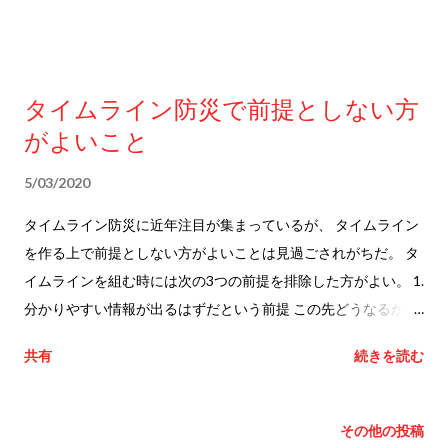
か？ 災害対応に当たるマンパワーが確保できない場合もある。
であろうか。 ■より実践的な防災行動計画作りの方向性 計画を
その際にどう対応するか。何を優先するか。 対応が長期化する
有効なものにしていく方向性は2つある。 一つは想定外の事態
という観点は組まれているか。 ロジ面や交代要員の面で計画を
をできるだけ少なくするために できるだけ過酷な条件を前提と
タイムライン防災で前提としない方
組んでいるか。 食事や休息といった面も現実的な問題となるが
して計画を練っておくことである。 悪い条件が重なっても、そ
がよいこと
対応できるか。 ---
れにも耐えられる 行動計画にしておこうという発想法だ。 高地
でトレーニングすることで体を鍛えるアスリートと同じだ。 文
5/03/2020
字通り、雨風に耐える計画にしていく道である。 もう一つは、
理想的に防災対応が進むプランAと 緊急対応用のプランBに分け
タイムライン防災に近年注目が集まっているが、 タイムライン
て計画を整理しておく方法だろう。 プランAが適用できない事
を作る上で前提としない方がよいことは見過ごされがちだ。 タ
態に直面した時には すぐにプランBに切り替えるのである。 た
イムラインを組む時には次の3つの前提を排除した方がよい。 1.
だし、その場合でも重要なのはプランAが適用できる 限界を知
分かりやすい情報が出るはずだという前提 この先どうなるかに
っておくことであることは言うまでもない。 ■防災行動計画に
ついて白黒が はっきり見分けられる情報だけではない。 何が起
共有
続きを読む
ストレステストを 金融機関の健全性は、過酷な条件の下で対応
こるか判断しづらい中途半端な情報や、 はっきりとしない情報
しきれるかという 視点から検証されるという。これがストレス
も出るはずだ。 それは普通の事である。 不確かな情報を受け取
テストだ。 防災の行動計画やタイムライン防災にも このストレ
ったときに どう対応するかの指針も含めて検討した方がよい。
その他の投稿
ステストの考え方を準用すべきではないか。 過酷な条件下（ 想