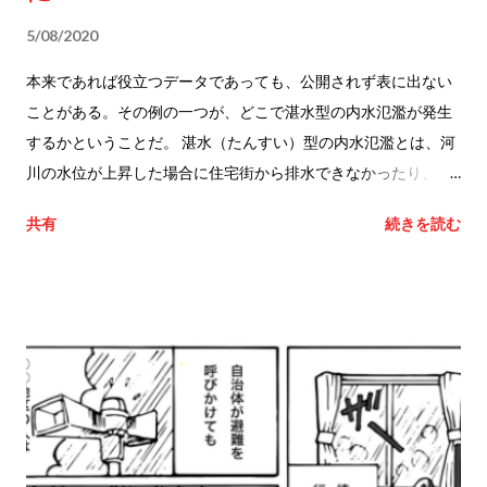
が低い情報が発表されれば社会に混乱をもたらす可能性があ
っとしたら起こるかもしれない状況」というように、事態が切
5/08/2020
る」ためであるという。 気象庁は民間が取り組む洪水予報の精
迫する可...
度に疑いを持ってかかっている。しかし、その気象庁は気象庁
本来であれば役立つデータであっても、公開されず表に出ない
で、国土交通省から自前の洪水予報（流域雨量指数による予
ことがある。その例の一つが、どこで湛水型の内水氾濫が発生
報）の精度が疑われている。 洪水予報の精度を巡るこの皮肉な
するかということだ。 湛水（たんすい）型の内水氾濫とは、河
構造の中で、事前の情報がない状態に留め置かれているのは自
川の水位が上昇した場合に住宅街から排水できなかったり、川
治体や企業の防災担当者であり、国民全員だ。 ーーー 国が変わ
の水が下水を通じて逆流したりするために発生するタイプのも
共有
続きを読む
れば洪水予報に関する規制も変わる。 オーストラリア・クイー
のである。 湛水型の内水氾濫の説明。 発生場所については定性
ンズランド州で2011年に発生した水害の対応録をつぶさに見た
的な記述しかない（気象庁の 資料 より） 湛水型が起こりやす
際には、ある自治体が自前の洪水予報を利用して判断した例が
い場所については「堤防の高い河川の周辺に限定」というのが
残っていた。 当時、オーストラリアの気象当局がその自治体向
気象庁の説明だが、具体的にどこなのか。住民視点で知りたい
けに出していた洪水予報では、河川のピーク時の水位が自治体
のはそこだ。 この「どこが？」という問いに答えるような情報
側から見ると過剰...
はすでにあるはずだ。 湛水型の内水氾濫の危険度を示す情報が
「洪水警報の危険度分布」だが、この情報を準備する際に「過
去25年分以上の湛水型の内水氾濫をくまなく調査」したと気象
庁は述べている。 洪水警報の危険度分布についての説明（気象