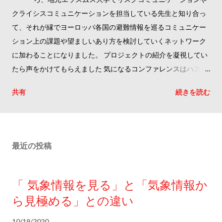
クライシスコミュニケーションを担当している先生と知り合っ
て、それが縁でヨーロッパ各国の避難情報を巡るコミュニケー
ション上の課題や望ましいあり方を検討していくネットワーク
に加わることになりました。 プロジェクトの紹介を凝視してい
たら声をかけてもらえました 気になるコンファレンスはハズレ
でもあたりでもとにかく顔を出して情報を仕入れようと思っ
共有
続きを読む
て、フランスやベルギー、イギリスに行ったり、オンラインで
講演を聞く機会があれば時差があろうがなかろうが手当たり次
第聞いたりしてきましたが、こうした展開になったのは今回が
初！ここに至るのにヨーロッパに来てから10年かかりました。
最近の投稿
早いのか遅いのかで言えば、結果的にはちょうどいいと思って
ます。 去年のイギリス行きの前に作った名刺が役に立ちました
裏には日本の気象情報が多すぎて複雑という指摘を載せてます
「 気象情報を見る」と「気象情報か
参画するプロジェクトは、EUが資金提供した AlertHub:
ら見極める」との違い
Warning Communication Knowledge Network というもので
す。 この4年間のプロジェクトにはすでにヨーロッパ31カ国か
10/19/2020