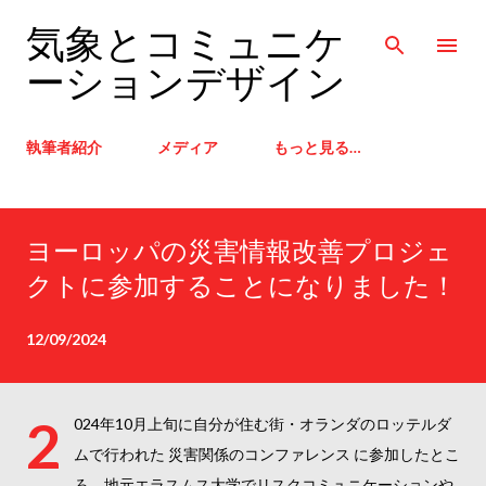
スキップしてメイン コンテンツに移動
気象とコミュニケ
ーションデザイン
執筆者紹介
メディア
もっと見る…
投
ヨーロッパの災害情報改善プロジェ
稿
クトに参加することになりました！
12/09/2024
2
024年10月上旬に自分が住む街・オランダのロッテルダ
ムで行われた 災害関係のコンファレンス に参加したとこ
ろ、地元エラスムス大学でリスクコミュニケーションや