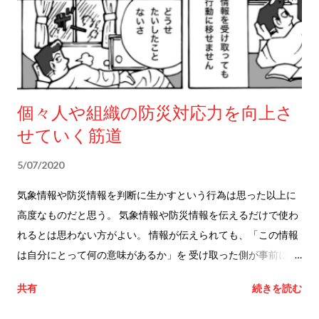
庁ホームページより） 気象庁は基本的に全ての自治体を対象に
こうした分析を行なっている。気象庁が「くまなく調査した」
結果は地域の防災カルテのようなものである。専門家が分析し
た知見でもあり、25年というある程度の時間的な幅もある。 気
象庁が行なった分析結果は、湛水型の内水氾濫に対する啓発や
個々人や組織の防災対応力を向上さ
いざという時の防災行動に活かされるべきものだ。このため、
せていく筋道
今後公開されていくことが望まれる。 今回は湛水型の内水氾濫
を例にあげたが、本来であれば役立つデータであっても、表に
5/07/2020
出していないために機会ロスとなっているものが他にもあるだ
ろう。そうした死蔵されている情報の洗い出しと活用が重要な
気象情報や防災情報を判断に生かすという行為は思った以上に
課題である。
高度なものだと思う。 気象情報や防災情報を伝えるだけで使わ
れるとは思わない方がよい。 情報が伝えられても、「この情報
は自分にとって何の意味があるか」を 受け取った側が事前に把
握できていないと空回りする。 ではどうしたら気象情報や防災
共有
続きを読む
情報を役立ててもらえるようになるだろうか。 「気象情報や防
災情報を見て判断を」と伝えるのはただの標語で おそらく実効