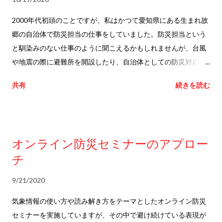
ら79人のメンバーが加わっているそうです。メンバーはほとん
2000年代初頭のことですが、私はかつて愛知県にある生まれ故
どコミュニケーション論関係の大学の先生や博士号持ちで若干
郷の自治体で防災担当の仕事をしていました。防災担当という
気後れしていますが、防災関係の実務者でかつ日本の災害情報
と馴染みのない仕事のように聞こえるかもしれませんが、台風
にも詳しい人（出版物があるので評価された形）枠で参画OKに
や地震の際に避難所を開設したり、自治体としての防災対応の
なったので、日本やオーストラリア、エチオピアなどで見てき
計画（地域防災計画）を策定したり、災害が発生しそうなとき
た気象情報や災害情報を巡る現場的な課題観を活かしながらプ
共有
続きを読む
には市町村長が発令する避難勧告などを事務的に補佐したりす
ロジェクトに貢献できたらと思っています。 ちなみにこのプロ
る仕事です。そうした仕事の中の一つが住民に対する啓発事業
ジェクトを主導するのはドイツの先生です。そもそもこの研究
です。ハザードマップの配布や街全体の避難訓練などを通じ
ネットワークを立ち上げようと思ったのは2021年に発生したド
て、「危険が迫るときには注意報や警報、河川の水位の情報、
イツの水害で避難情報がうまく発表されなかった事態を受けて
オンライン防災セミナーのアプロー
自治体からの避難に関する情報を入手して早めに避難を」と呼
とのこと。プロジェクトの副代表はルーマニアの先生ですが、
チ
びかけていました。 その後、自治体での防災担当の仕事から離
今年発生したルーマニアの水害でも避難情報のコミュニケーシ
れ、民間気象会社のリスクコミュニケーターとして台風や豪雨
ョン不全があったといいます。2024年に発生したスペイン・バ
9/21/2020
などの予報を自治体に伝える側に立ったり、日本以外の国々で
レンシアの水害でも気象機関が早い段階から警報を出して警戒
の気象情報の使い方・使われ方を経験的に学んできたりした訳
気象情報の使い方や読み解き方をテーマとしたオンライン防災
を呼びかけていたものの地元の防災機関が避難行動を呼びかけ
ですが、自治体職員をしていた時の例の呼びかけ−情報を使って
セミナーを実施していますが、その中で避け続けている表現が
るのが遅れたことが問題視されてお...