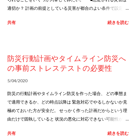
適切か？ 計画の前提としている災害が都合のよい条件で設定さ
れていないだろうか。 「この非現実的な規模のことは起こらな
共有
続きを読む
いだろう」と前提条件から除外し、 結果的に重すぎる代償を払
ったのが2011年の原発事故である。 ■意図した情報が手に入ら
なくても判断ができるか？ 行動のトリガーとして利用しようと
していた情報が出なかったらどうするか。 情報は必要な時に必
防災行動計画やタイムライン防災へ
要な形で提供されるとは限らない。 意図しないタイミングでこ
の事前ストレステストの必要性
れまでの判断を覆すような情報が 提供されたらどうするかとい
う問題もある。 ■意思決定の代替策はあるか？ 情報を使って判
5/04/2020
断できる体制が組まれていたとしても 電話をしても責任者と連
絡が取れないなど、 何らかの理由で機能不全になることがあ
防災の行動計画やタイムライン防災を作った場合、 どの事態ま
る。 想定上の意思決定ラインが機能不全となった場合、代替計
で適用できるか、どの時点以降は 緊急対応でやるしかないか見
画はあるだろうか。 ■リードタイムが確保できない状態に耐え
極めておいた方が安全だ。 せっかく作った計画だからという理
れるか？ 情報発表が間に合わなかったり、予報よりも状況が早
由だけで固執していると 状況の悪化に対応できない可能性があ
く悪化したりする場合、 何らかの対応ができるだろうか。それ
る。 もとより自然現象を相手にしているので 思ってもないこと
共有
続きを読む
ともお手上げだろうか。 ■限られたマンパワーで対応できる
が起こるのが災害の常だ。 そのような中でも有効な計画とは何