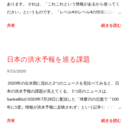
判断しましょう−は非常に問題があるものだったと今では思いま
あります。 それは、「これこれという情報があるから使ってく
す。 なぜでしょうか？一言で言えば、「見る」と「見極める」
ださい」というものです。 「レベル4やレベル4の情報には○○や
の違いを踏まえた呼びかけができていなかった点です。 「見
○○があって、これが発表されたら速やかに避難ですよ」といっ
共有
続きを読む
る」と「見極める」は全く異なります。医者が患者に対して説
たセリフは効果的ではないと思うので口に出したことがありま
明なしにレントゲンの検査結果を見せたと想像してみてくださ
せん。あまりに表面的すぎると思うからです。 受講者の方も、
い。患者もその画像を「見て」いますが、医療面の予備知識が
情報名と行動の一覧が提示されるだけでは何となく一般論とい
なければその陰影が何を示しているかまで「見極める」ことは
うか、自分のこととしてストンと落ちないような印象を持たれ
日本の洪水予報を巡る課題
できません。気象情報の話に戻せば、情報を見てもらえば良い
るのではないでしょうか。 ■情報を主としないアプローチ 自分
のではなく、情報から自らや地域などへの影響を「見極める」
がオンライン防災セミナーでレクチャーをする際には、「情報
9/15/2020
というレベルで利用してもらえるよう働きかける必要があった
を覚えて行動して！」というタイプとは別のアプローチをとり
2020年の出水期に流れた2つのニュースを見比べてみると、日
という訳です。 皆さんは気象情報を見ていますか、それとも情
ます。 多少まわりくどいかもしれませんが、情報の解説に進む
本の洪水予報の課題が見えてくる。 1つ目のニュースは、
報から危険性を見極めていますか？ 赤信号や青信号のように情
前に、「ご自身が必要とする情報とは何ですか？」ということ
SankeiBizが2020年7月28日に配信した「球磨川の氾濫で『100
報と意味の結びつきが単純であれば「見る」と「見極める」の
を軸に話を展開していきます。 セミナーの参加者の中には、内
年に1度』情報が洪水予報に反映されず」という記事だ（リンク
違いはあまり問題になりません。赤信号は止まれ、青信号は進
水氾濫のリスクが高い場所にいる人や中小河川の洪水の被害を
は こちら ）。 球磨川が氾濫するに至る前から気象庁の流域雨
めです。しかし、気象情報の場合は様々な要素が絡んでくるた
受ける可能性がある人もいるでしょう。大河川の洪水被害を受
共有
続きを読む
量指数の計算で100年に1度の事態だと示されていたにもかから
め、見極めることができるようになるためには最低限の予備知
ける可能性がある人や、土砂災害の被害を被る可能性がある人