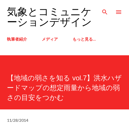
スキップしてメイン コンテンツに移動
気象とコミュニケ
ーションデザイン
執筆者紹介
メディア
もっと見る…
【地域の弱さを知る vol.7】洪水ハザ
ードマップの想定雨量から地域の弱
さの目安をつかむ
11/28/2014