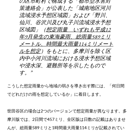
の区市町村で構成する「都市型水害対
策連絡会」が公表した「城南地区河川
流域浸水予想区域図」および「野川、
仙川、谷沢川及び丸子川流域浸水予想
区域図」（
想定雨量 いずれも平成12
年9月発生の東海豪雨、総雨量589ミリ
メートル、時間最大雨量114ミリメート
ルを想定
）をもとに、多摩川を除く区
内中小河川流域における浸水予想区域
や浸水深、避難所等を示したもので
す。
こうした想定雨量から地域の弱さを導き出す際には、「何日間
でどれだけの雨を想定しているか」に着目します。
世田谷区の場合は2つのバージョンで想定雨量が異なります。多
摩川版では、2日間で457ミリ、全区版は日数の記載はありませ
んが、総雨量589ミリと1時間最大雨量114ミリが記載されてい