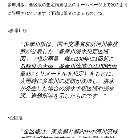
多摩川版、全区版の想定雨量は区のホームページ上で次のよう
に説明されています（下線は筆者によるもの）*2。
○多摩川版
多摩川版は、国土交通省京浜河川事務
所が公表した「多摩川浸水想定区域
図」（
想定雨量 概ね200年に1回起こ
る程度の大雨、多摩川流域の2日間総雨
量457ミリメートルを想定
）をもとに、
大雨時に多摩川の堤防が決壊し、洪水
が発生した場合の浸水予想区域や浸水
深、避難所等を示したものです。
○全区版
全区版は、東京都と都内中小河川流域