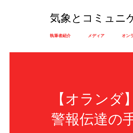
気象とコミュニ
執筆者紹介
メディア
オン
【オランダ
警報伝達の