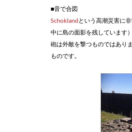
■音で合図
Schokland
という高潮災害に非
中に島の面影を残しています
砲は外敵を撃つものではあり
ものです。