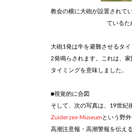
教会の横に大砲が設置されて
ているた
大砲1発は牛を避難させるタ
2発鳴らされます。これは、家
タイミングを意味しました。
■視覚的に合図
そして、次の写真は、19世紀
Zuiderzee Museum
という野外
高潮注意報・高潮警報を伝え