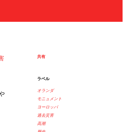
共有
害
ラベル
オランダ
や
モニュメント
ヨーロッパ
過去災害
高潮
歴史